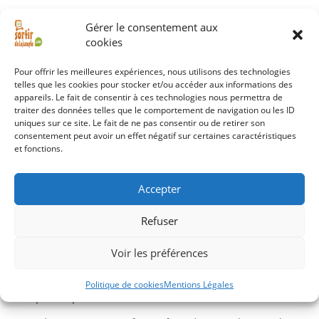
Gérer le consentement aux
Actualités IT
cookies
Pour offrir les meilleures expériences, nous utilisons des technologies
telles que les cookies pour stocker et/ou accéder aux informations des
Le relais privé d'Apple peut laisser fuiter votre adresse
appareils. Le fait de consentir à ces technologies nous permettra de
IP
6 août 2026
traiter des données telles que le comportement de navigation ou les ID
uniques sur ce site. Le fait de ne pas consentir ou de retirer son
Les comptes Microsoft 365 sont attaqués via le Wi-Fi
consentement peut avoir un effet négatif sur certaines caractéristiques
et fonctions.
des hôtels
5 août 2026
Alerte sur un faux cheat Roblox pour espionner les
Accepter
joueurs
4 août 2026
Arch Linux met en pause le dépôt AUR pour cause de
Refuser
malware
4 août 2026
Voir les préférences
Apple croule sous les failles avec l'IA
4 août 2026
Linux à 10% de part de marché sur desktop ? Un peu
Politique de cookies
Mentions Légales
trop beau pour être vrai
4 août 2026