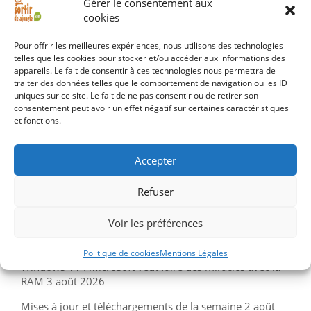
Gérer le consentement aux
cookies
Le relais privé d'Apple peut laisser fuiter votre adresse
Pour offrir les meilleures expériences, nous utilisons des technologies
IP
6 août 2026
telles que les cookies pour stocker et/ou accéder aux informations des
appareils. Le fait de consentir à ces technologies nous permettra de
Les comptes Microsoft 365 sont attaqués via le Wi-Fi
traiter des données telles que le comportement de navigation ou les ID
uniques sur ce site. Le fait de ne pas consentir ou de retirer son
des hôtels
5 août 2026
consentement peut avoir un effet négatif sur certaines caractéristiques
et fonctions.
Alerte sur un faux cheat Roblox pour espionner les
joueurs
4 août 2026
Accepter
Arch Linux met en pause le dépôt AUR pour cause de
malware
4 août 2026
Refuser
Apple croule sous les failles avec l'IA
4 août 2026
Voir les préférences
Linux à 10% de part de marché sur desktop ? Un peu
trop beau pour être vrai
4 août 2026
Politique de cookies
Mentions Légales
Windows 11 : Microsoft veut faire des miracles avec la
RAM
3 août 2026
Mises à jour et téléchargements de la semaine
2 août