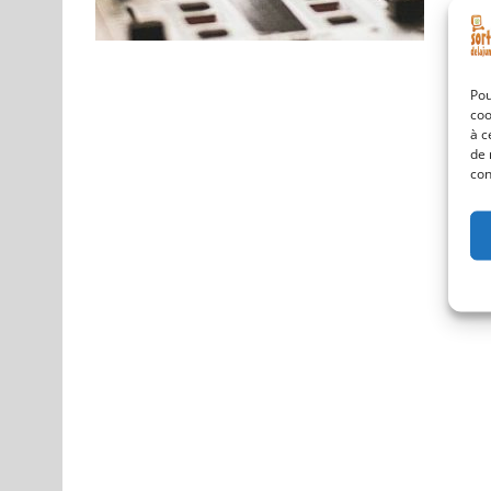
Pou
coo
à c
de 
con